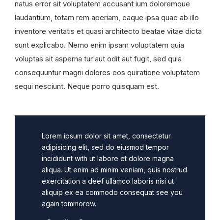
natus error sit voluptatem accusant ium doloremque
laudantium, totam rem aperiam, eaque ipsa quae ab illo
inventore veritatis et quasi architecto beatae vitae dicta
sunt explicabo. Nemo enim ipsam voluptatem quia
voluptas sit asperna tur aut odit aut fugit, sed quia
consequuntur magni dolores eos quiratione voluptatem
sequi nesciunt. Neque porro quisquam est.
Lorem ipsum dolor sit amet, consectetur
adipisicing elit, sed do eiusmod tempor
incididunt with ut labore et dolore magna
aliqua. Ut enim ad minim veniam, quis nostrud
exercitation a deef ullamco laboris nisi ut
aliquip ex ea commodo consequat see you
again tommorow.